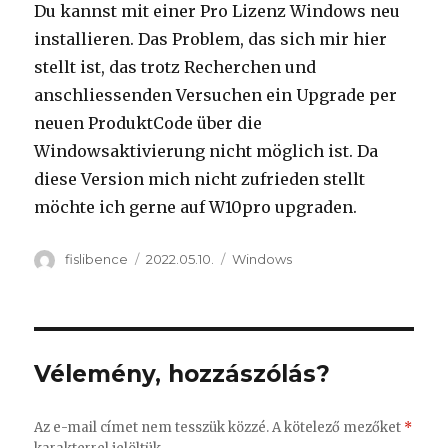
Du kannst mit einer Pro Lizenz Windows neu
installieren. Das Problem, das sich mir hier
stellt ist, das trotz Recherchen und
anschliessenden Versuchen ein Upgrade per
neuen ProduktCode über die
Windowsaktivierung nicht möglich ist. Da
diese Version mich nicht zufrieden stellt
möchte ich gerne auf W10pro upgraden.
Szerző
Közzétéve
Kategória
fislibence
2022.05.10.
Windows
Vélemény, hozzászólás?
Az e-mail címet nem tesszük közzé.
A kötelező mezőket
*