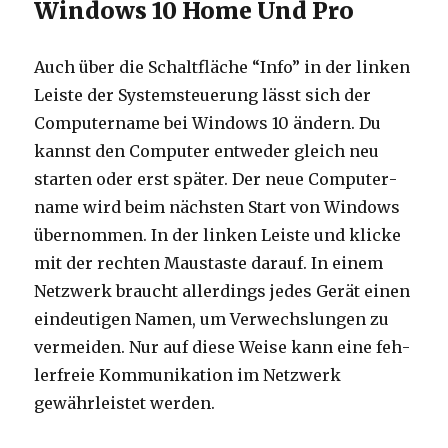
Windows 10 Home Und Pro
Auch über die Schalt­flä­che “Info” in der lin­ken
Leis­te der Sys­tem­steue­rung lässt sich der
Com­pu­ter­na­me bei Win­dows 10 ändern. Du
kannst den Com­pu­ter ent­we­der gleich neu
star­ten oder erst spä­ter. Der neue Com­pu­ter­
na­me wird beim nächs­ten Start von Win­dows
übernommen. In der lin­ken Leis­te und kli­cke
mit der rech­ten Maus­tas­te darauf. In einem
Netz­werk braucht aller­dings jedes Gerät einen
ein­deu­ti­gen Namen, um Ver­wechs­lun­gen zu
ver­mei­den. Nur auf die­se Wei­se kann eine feh­
ler­freie Kom­mu­ni­ka­ti­on im Netz­werk
gewähr­leis­tet wer­den.