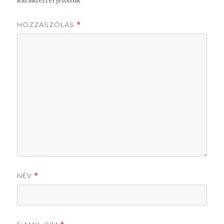
karakterrel jelöltük
HOZZÁSZÓLÁS
*
NÉV
*