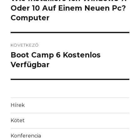
bejegyzés:
Oder 10 Auf Einem Neuen Pc?
Computer
KÖVETKEZŐ
Boot Camp 6 Kostenlos
Következő
bejegyzés:
Verfügbar
Hírek
Kötet
Konferencia