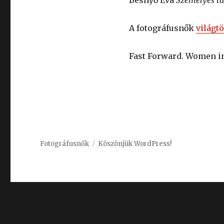
Besnyő Éva
Személyes t
A fotográfusnők
világt
Fast Forward. Women i
Fotográfusnők
Köszönjük WordPress!