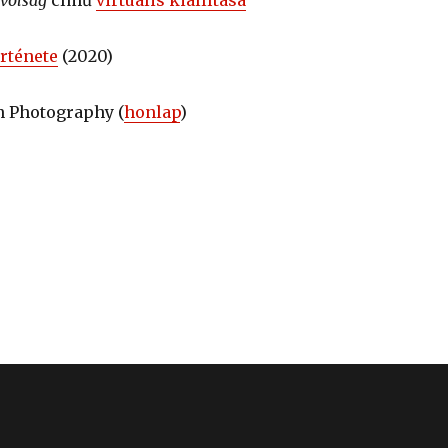
ávolság
című
virtuális kiállítása
örténete
(2020)
n Photography (
honlap
)