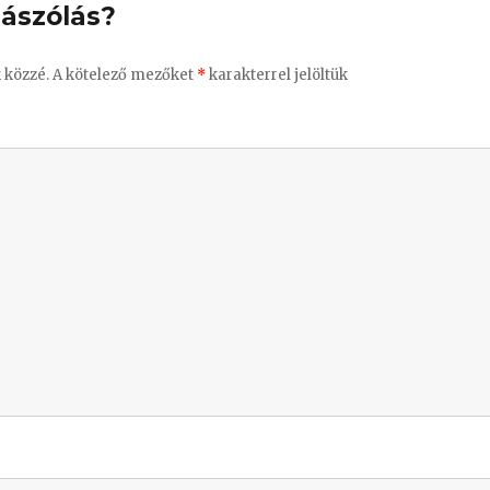
ászólás?
 közzé.
A kötelező mezőket
*
karakterrel jelöltük