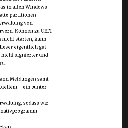
 das in allen Windows-
atte partitionen
Verwaltung von
ervern. Können zu UEFI
 nicht starten, kann
dieser eigentlich gut
 nicht signierter und
rd.
 dann Meldungen samt
tuellem – ein bunter
erwaltung, sodass wir
ernativprogramm
ücken