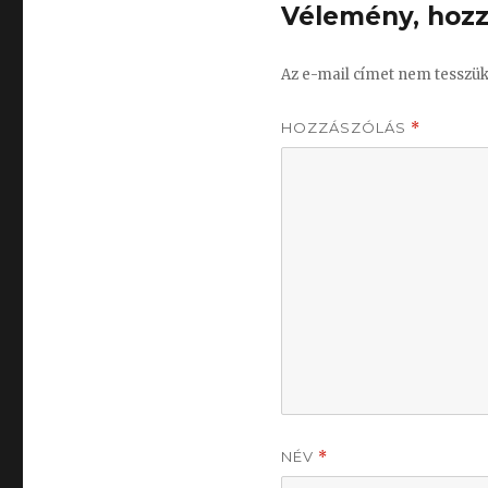
Vélemény, hozz
Az e-mail címet nem tesszük
HOZZÁSZÓLÁS
*
NÉV
*