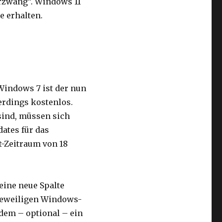
rzwang”. Windows 11
e erhalten.
Windows 7 ist der nun
erdings kostenlos.
sind, müssen sich
ates für das
t-Zeitraum von 18
eine neue Spalte
 jeweiligen Windows-
udem – optional – ein