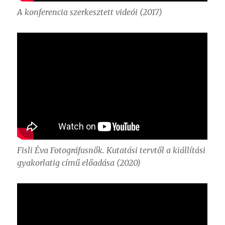
A konferencia szerkesztett videói (2017)
Fisli Éva Fotográfusnők. Kutatási tervtől a kiállítási
gyakorlatig című előadása (2020)