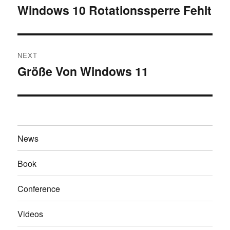
navigation
Windows 10 Rotationssperre Fehlt
Previous
post:
NEXT
Größe Von Windows 11
Next
post:
News
Book
Conference
Videos