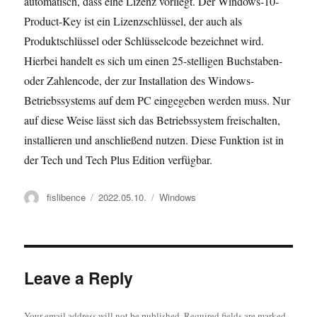
automatisch, dass eine Lizenz vorliegt. Der Windows-10-
Product-Key ist ein Lizenzschlüssel, der auch als
Produktschlüssel oder Schlüsselcode bezeichnet wird.
Hierbei handelt es sich um einen 25-stelligen Buchstaben-
oder Zahlencode, der zur Installation des Windows-
Betriebssystems auf dem PC eingegeben werden muss. Nur
auf diese Weise lässt sich das Betriebssystem freischalten,
installieren und anschließend nutzen. Diese Funktion ist in
der Tech und Tech Plus Edition verfügbar.
Author
Posted
Categories
fislibence
2022.05.10.
Windows
on
Leave a Reply
Your email address will not be published.
Required fields are marked